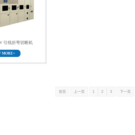
0SW 引线折弯切断机
W MORE+
首页
上一页
1
2
3
下一页