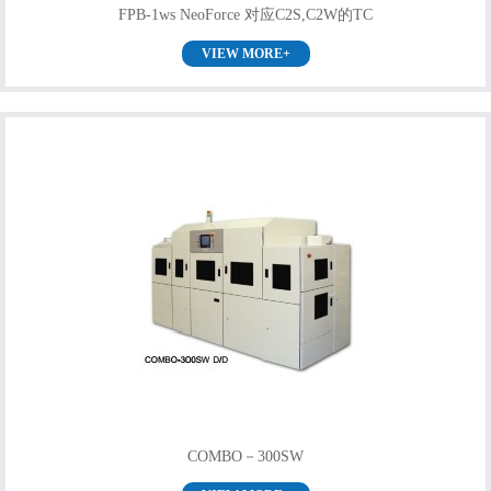
FPB-1ws NeoForce 对应C2S,C2W的TC
VIEW MORE+
COMBO－300SW